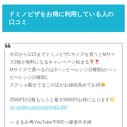
ドミノピザをお得に利用している人の
口コミ
今日から1/15までドミノピザLサイズを買うとMサイ
ズ2枚が無料になるキャンペーン始まる
Mサイズで選べるのは2ハッピーレンジ(2種類)かハッ
ピーレンジ(1種類)。
スクショ載せてるこの辺がお値段高めでお得
2500円の2枚もらうと最大5000円お得になります
pic.twitter.com/zuqGh4Dc6M
— まるみ
YouTube*FIREへ爆進中夫婦