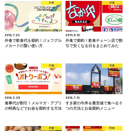
外食
外食
2016.7.25
2019.8.10
外食で飲食代を節約！ジェフグル
外食で節約！飲食チェーン店で割
メカードの賢い使い方
引で安くなる日をまとめてみた
外食
外食
2016.5.28
2016.7.15
食事代が割引！メルマガ・アプリ
すき家の牛丼を最安値で食べる５
の特典などでお金を節約する方法
つの方法とお金節約メニュー
外食
外食