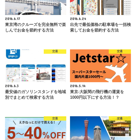
2016.6.17
2016.6.24
東京湾のクルーズを完全無料で楽
出先で最低価格の駐車場を一括検
しんでお金を節約する方法
索してお金を節約する方法
交通
交通
2016.6.3
2016.5.14
最安値のガソリンスタンドを地域
東京-大阪間の飛行機の運賃を
別でまとめて検索する方法
1000円以下にする方法！？
交通
交通