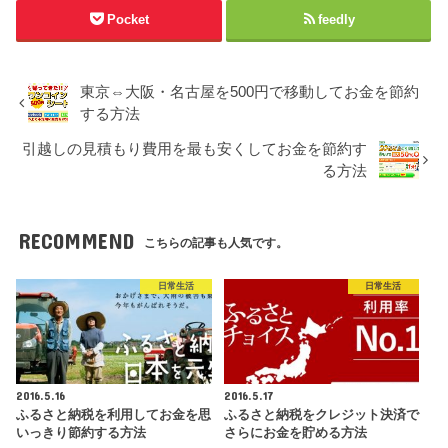
Pocket
feedly
東京⇔大阪・名古屋を500円で移動してお金を節約
する方法
引越しの見積もり費用を最も安くしてお金を節約す
る方法
RECOMMEND
こちらの記事も人気です。
日常生活
日常生活
2016.5.16
2016.5.17
ふるさと納税を利用してお金を思
ふるさと納税をクレジット決済で
いっきり節約する方法
さらにお金を貯める方法